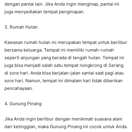
dengan pantai lain. Jika Anda ingin menginap, pantai ini
juga menyediakan tempat penginapan.
3. Rumah Hutan
Kawasan rumah hutan ini merupakan tempat untuk berlibur
bersama keluarga. Tempat ini memiliki rumah-rumah
seperti anjungan yang berada di tengah hutan. Tempat ini
juga bisa menjadi salah satu tempat nongkrong di Serang
di sore hari. Anda bisa berjalan-jalan santai saat pagi atau
sore hari. Namun, tempat ini dimalam hari tidak diberikan
pencahayaan.
4. Gunung Pinang
Jika Anda ingin berlibur dengan menikmati suasana alam
dari ketinggian, maka Gunung Pinang ini cocok untuk Anda.