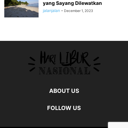
yang Sayang Dilewatkan
jalanjalan
-
December 1, 2023
ABOUT US
FOLLOW US