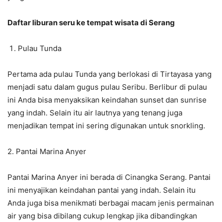
Daftar liburan seru ke tempat wisata di Serang
Pulau Tunda
Pertama ada pulau Tunda yang berlokasi di Tirtayasa yang
menjadi satu dalam gugus pulau Seribu. Berlibur di pulau
ini Anda bisa menyaksikan keindahan sunset dan sunrise
yang indah. Selain itu air lautnya yang tenang juga
menjadikan tempat ini sering digunakan untuk snorkling.
2. Pantai Marina Anyer
Pantai Marina Anyer ini berada di Cinangka Serang. Pantai
ini menyajikan keindahan pantai yang indah. Selain itu
Anda juga bisa menikmati berbagai macam jenis permainan
air yang bisa dibilang cukup lengkap jika dibandingkan