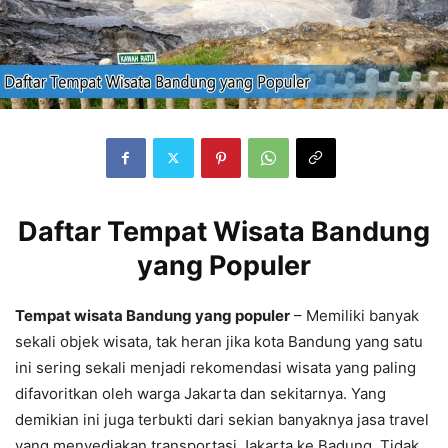
Daftar Tempat Wisata Bandung
yang Populer
Tempat wisata Bandung yang populer
– Memiliki banyak
sekali objek wisata, tak heran jika kota Bandung yang satu
ini sering sekali menjadi rekomendasi wisata yang paling
difavoritkan oleh warga Jakarta dan sekitarnya. Yang
demikian ini juga terbukti dari sekian banyaknya jasa travel
yang menyediakan transportasi Jakarta ke Badung. Tidak