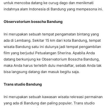
untuk mencoba datang ke curug dago dan menikmati
indahnya alam Indonesia di Bandung yang mempesona ini.
Observatorium bosscha Bandung
Ini merupakan sebuah tempat pengamatan bintang yang
ada di Lembang. Sekitar 15 km dari kota Bandung, tempat
wisata Bandung satu ini dulunya jadi tempat pengambilan
film yang berjudul Petualangan Sherina. Apabila Anda
datang berkunjung ke Observatorium Bosscha Bandung,
maka Anda harus terlebih dulu mendaftar, sebab Anda tak
bisa langsung datang dan masuk begitu saja.
Trans studio Bandung
Ini merupakan sebuah kawasan wisata rekreasi permainan
yang ada di Bandung dan paling populer. Trans studio