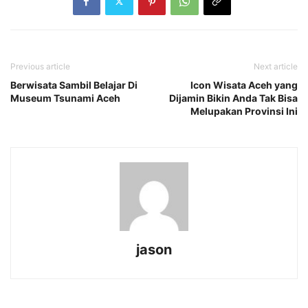
Previous article
Next article
Berwisata Sambil Belajar Di
Icon Wisata Aceh yang
Museum Tsunami Aceh
Dijamin Bikin Anda Tak Bisa
Melupakan Provinsi Ini
jason