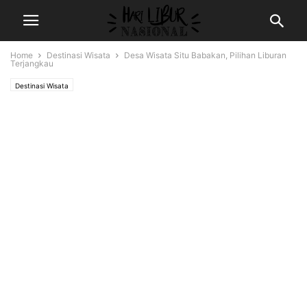
Home
Destinasi Wisata
Desa Wisata Situ Babakan, Pilihan Liburan
Terjangkau
Destinasi Wisata