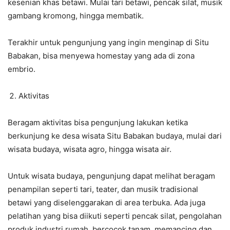
kesenian khas betawi. Mulai tari betawi, pencak silat, musik
gambang kromong, hingga membatik.
Terakhir untuk pengunjung yang ingin menginap di Situ
Babakan, bisa menyewa homestay yang ada di zona
embrio.
Aktivitas
Beragam aktivitas bisa pengunjung lakukan ketika
berkunjung ke desa wisata Situ Babakan budaya, mulai dari
wisata budaya, wisata agro, hingga wisata air.
Untuk wisata budaya, pengunjung dapat melihat beragam
penampilan seperti tari, teater, dan musik tradisional
betawi yang diselenggarakan di area terbuka. Ada juga
pelatihan yang bisa diikuti seperti pencak silat, pengolahan
produk industri rumah, bercocok tanam, memancing dan