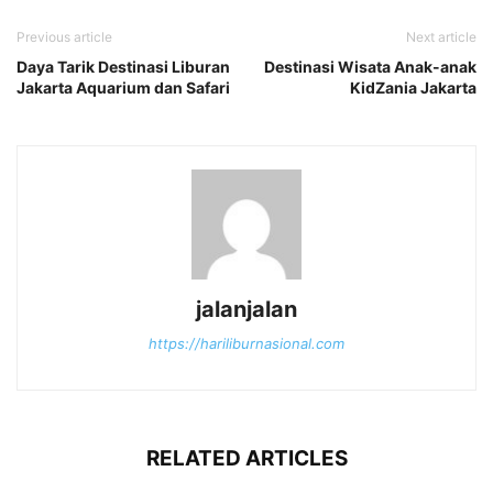
Previous article
Next article
Daya Tarik Destinasi Liburan
Destinasi Wisata Anak-anak
Jakarta Aquarium dan Safari
KidZania Jakarta
jalanjalan
https://hariliburnasional.com
RELATED ARTICLES