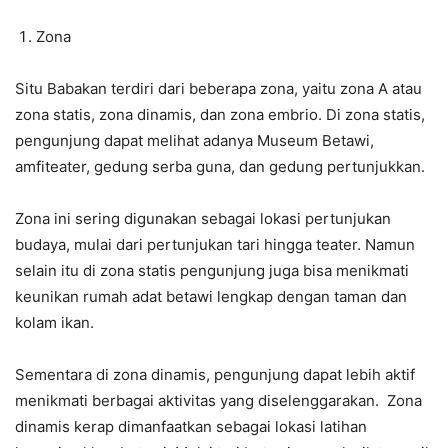
Zona
Situ Babakan terdiri dari beberapa zona, yaitu zona A atau
zona statis, zona dinamis, dan zona embrio. Di zona statis,
pengunjung dapat melihat adanya Museum Betawi,
amfiteater, gedung serba guna, dan gedung pertunjukkan.
Zona ini sering digunakan sebagai lokasi pertunjukan
budaya, mulai dari pertunjukan tari hingga teater. Namun
selain itu di zona statis pengunjung juga bisa menikmati
keunikan rumah adat betawi lengkap dengan taman dan
kolam ikan.
Sementara di zona dinamis, pengunjung dapat lebih aktif
menikmati berbagai aktivitas yang diselenggarakan. Zona
dinamis kerap dimanfaatkan sebagai lokasi latihan