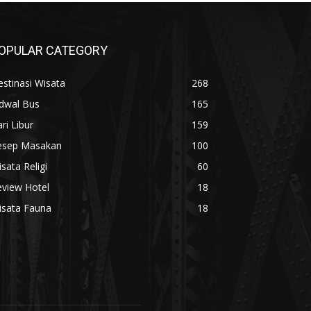
OPULAR CATEGORY
stinasi Wisata
268
adwal Bus
165
ri Libur
159
esep Masakan
100
sata Religi
60
eview Hotel
18
isata Fauna
18