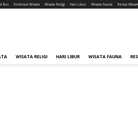
l Bus
Destinasi Wisata
Wisata Religi
Hari Libur
Wisata Fauna
Resep Masa
ATA
WISATA RELIGI
HARI LIBUR
WISATA FAUNA
RE