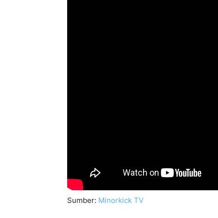
Sumber:
Minorkick TV