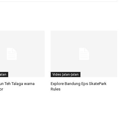
Jalan
Video Jalan-Jalan
un Teh Talaga warna
Explore Bandung Eps SkatePark
or
Rules