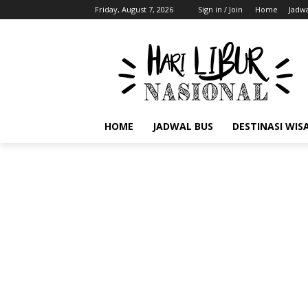
Friday, August 7, 2026
Sign in / Join
Home
Jadwa
HOME
JADWAL BUS
DESTINASI WIS