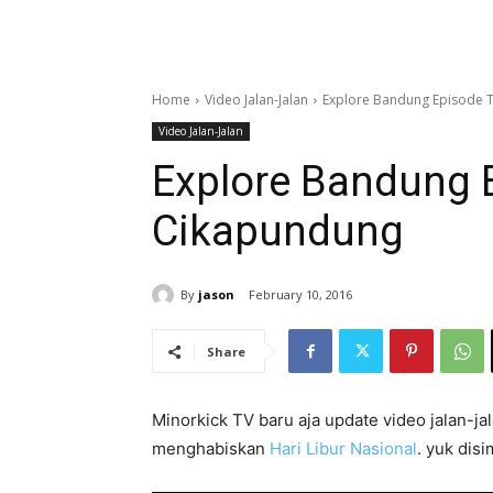
Home
Video Jalan-Jalan
Explore Bandung Episode 
Video Jalan-Jalan
Explore Bandung 
Cikapundung
By
jason
February 10, 2016
Share
Minorkick TV baru aja update video jalan-jal
menghabiskan
Hari Libur Nasional
. yuk dis