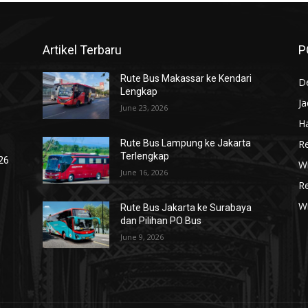
Artikel Terbaru
P
Rute Bus Makassar ke Kendari
De
Lengkap
J
June 23, 2026
Ha
R
Rute Bus Lampung ke Jakarta
Terlengkap
026
Wi
June 16, 2026
R
W
Rute Bus Jakarta ke Surabaya
dan Pilihan PO Bus
June 9, 2026