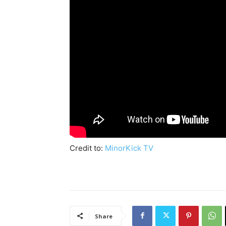
Credit to:
MinorKick TV
Share