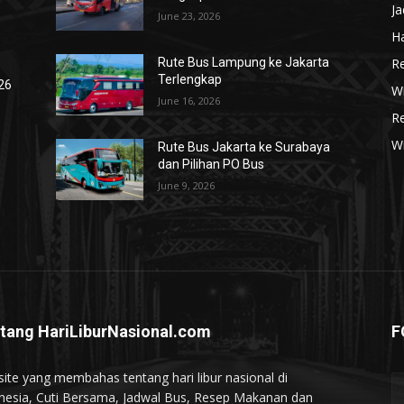
J
June 23, 2026
Ha
R
Rute Bus Lampung ke Jakarta
Terlengkap
026
Wi
June 16, 2026
R
W
Rute Bus Jakarta ke Surabaya
dan Pilihan PO Bus
June 9, 2026
tang HariLiburNasional.com
F
ite yang membahas tentang hari libur nasional di
nesia, Cuti Bersama, Jadwal Bus, Resep Makanan dan