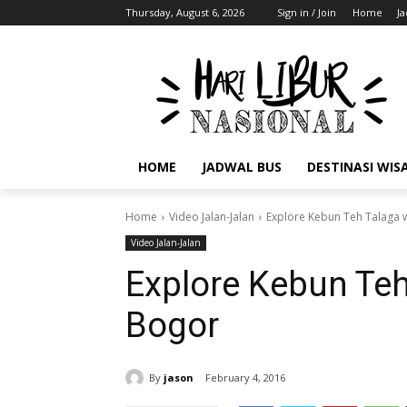
Thursday, August 6, 2026
Sign in / Join
Home
J
HOME
JADWAL BUS
DESTINASI WIS
Home
Video Jalan-Jalan
Explore Kebun Teh Talaga
Video Jalan-Jalan
Explore Kebun Te
Bogor
By
jason
February 4, 2016