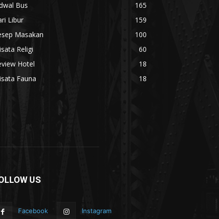
adwal Bus
165
ri Libur
159
esep Masakan
100
sata Religi
60
eview Hotel
18
isata Fauna
18
OLLOW US
Facebook
Instagram