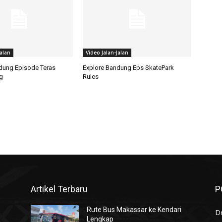
Jalan
Video Jalan-Jalan
dung Episode Teras
Explore Bandung Eps SkatePark
g
Rules
Artikel Terbaru
P
Rute Bus Makassar ke Kendari
De
Lengkap