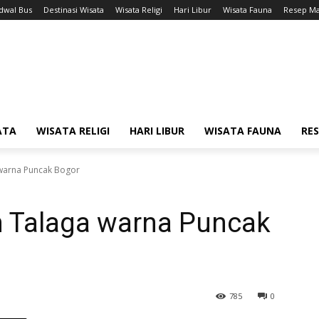
adwal Bus
Destinasi Wisata
Wisata Religi
Hari Libur
Wisata Fauna
Resep M
ATA
WISATA RELIGI
HARI LIBUR
WISATA FAUNA
RE
 warna Puncak Bogor
h Talaga warna Puncak
785
0