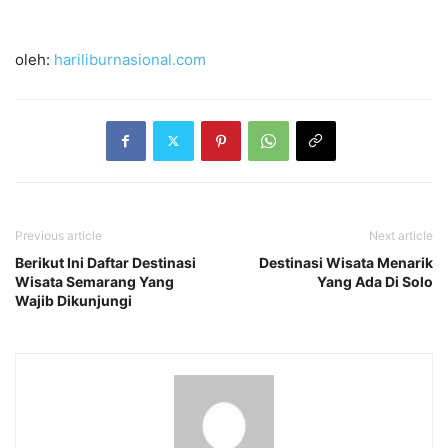
oleh:
hariliburnasional.com
Previous article
Next article
Berikut Ini Daftar Destinasi
Destinasi Wisata Menarik
Wisata Semarang Yang
Yang Ada Di Solo
Wajib Dikunjungi