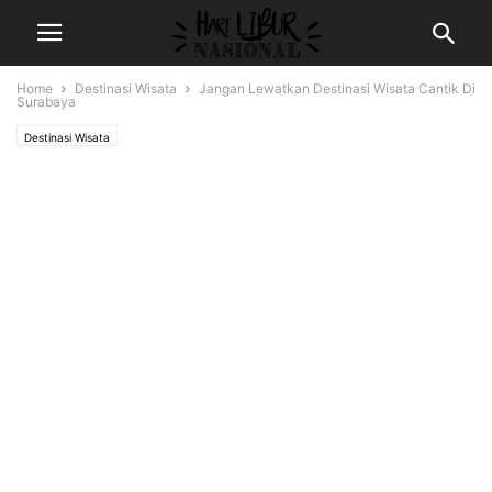
Home
Destinasi Wisata
Jangan Lewatkan Destinasi Wisata Cantik Di
Surabaya
Destinasi Wisata