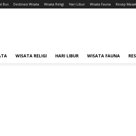
l Bus
Destinasi Wisata
Wisata Religi
Hari Libur
Wisata Fauna
Resep Masa
ATA
WISATA RELIGI
HARI LIBUR
WISATA FAUNA
RE