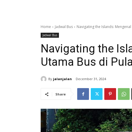
Home
Jadwal Bus
Navigating the Islands: Mengenal
Jadwal Bus
Navigating the Is
Utama Bus di Pul
By
jalanjalan
December 31, 2024
Share