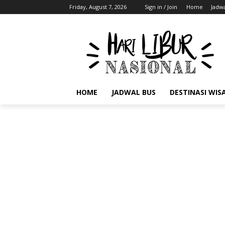
Friday, August 7, 2026
Sign in / Join
Home
Jadwa
HOME
JADWAL BUS
DESTINASI WIS