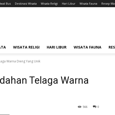
dwal Bus
Destinasi Wisata
Wisata Religi
Hari Libur
Wisata Fauna
Resep Ma
ATA
WISATA RELIGI
HARI LIBUR
WISATA FAUNA
RE
laga Warna Dieng Yang Unik
dahan Telaga Warna
566
0