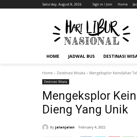
Saturday, August 8, 2026
Sign in / Join
Home
Ja
HOME
JADWAL BUS
DESTINASI WIS
Home
Destinasi Wisata
Mengeksplor Keindahan Te
Destinasi Wisata
Mengeksplor Kein
Dieng Yang Unik
By
jalanjalan
February 4, 2022