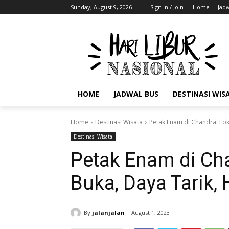
Sunday, August 9, 2026
Sign in / Join
Home
Jad
HOME
JADWAL BUS
DESTINASI WIS
Home
Destinasi Wisata
Petak Enam di Chandra: Lok
Destinasi Wisata
Petak Enam di Cha
Buka, Daya Tarik, 
By
jalanjalan
August 1, 2023