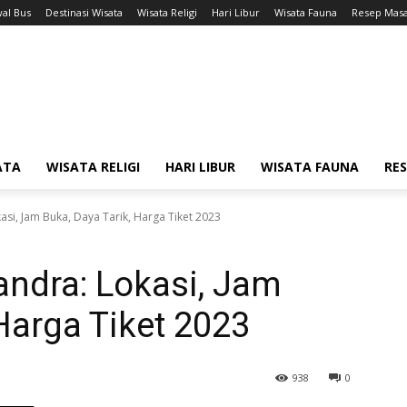
wal Bus
Destinasi Wisata
Wisata Religi
Hari Libur
Wisata Fauna
Resep Mas
ATA
WISATA RELIGI
HARI LIBUR
WISATA FAUNA
RE
asi, Jam Buka, Daya Tarik, Harga Tiket 2023
ndra: Lokasi, Jam
Harga Tiket 2023
938
0