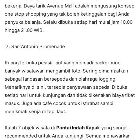
bekerja. Daya tarik Avenue Mall adalah mengusung konsep
one stop shopping yang tak boleh ketinggalan bagi Anda
penyuka belanja. Selalu dibuka setiap hari mulai jam 10.00
hingga 21.00 WIB.
San Antonio Promenade
Ruang terbuka pesisir laut yang menjadi background
banyak wisatawan mengambil foto. Sering dimanfaatkan
sebagai landasan bersepeda dan olahraga jogging.
Menariknya di sini, tersedia penyewaan sepeda. Dibuka
setiap hari untuk kunjungan dan tidak dikenakan biaya tiket
masuk. Juga ada cafe cocok untuk istirahat sambil
menikmati senja di tepi laut.
Itulah 7 objek wisata di
Pantai Indah Kapuk
yang sangat
recommended untuk Anda kunjungi. Semua menawarkan