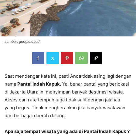
sumber: google.co.id
Saat mendengar kata ini, pasti Anda tidak asing lagi dengan
nama
Pantai Indah Kapuk.
Ya, benar pantai yang berlokasi
di Jakarta Utara ini menyimpan banyak destinasi wisata.
Akses dan rute tempuh juga tidak sulit dengan jalanan
yang bagus. Tidak mengherankan jika banyak wisatawan
dari berbagai daerah datang.
Apa saja tempat wisata yang ada di Pantai Indah Kapuk ?