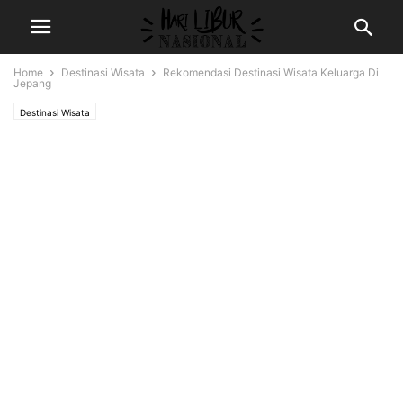
Home
Destinasi Wisata
Rekomendasi Destinasi Wisata Keluarga Di
Jepang
Destinasi Wisata