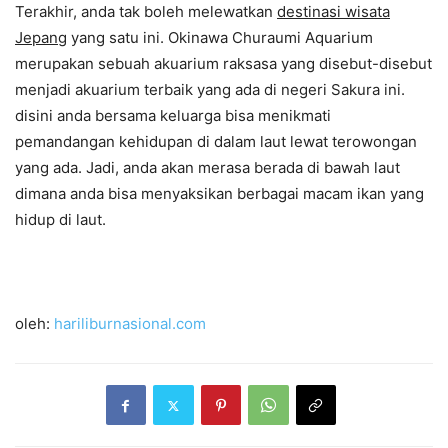
Terakhir, anda tak boleh melewatkan
destinasi wisata
Jepang
yang satu ini. Okinawa Churaumi Aquarium
merupakan sebuah akuarium raksasa yang disebut-disebut
menjadi akuarium terbaik yang ada di negeri Sakura ini.
disini anda bersama keluarga bisa menikmati
pemandangan kehidupan di dalam laut lewat terowongan
yang ada. Jadi, anda akan merasa berada di bawah laut
dimana anda bisa menyaksikan berbagai macam ikan yang
hidup di laut.
oleh:
hariliburnasional.com