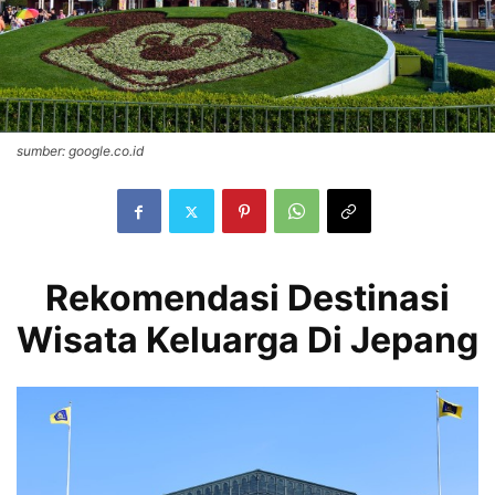
sumber: google.co.id
Rekomendasi Destinasi
Wisata Keluarga Di Jepang