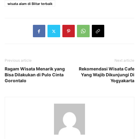
wisata alam di Blitar terbaik
Previous article
Next article
Ragam Wisata Menarik yang
Rekomendasi Wisata Cafe
Bisa Dilakukan di Pulo Cinta
Yang Wajib Dikunjungi Di
Gorontalo
Yogyakarta