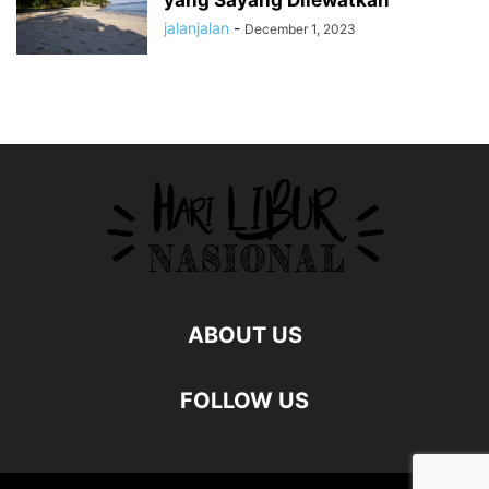
yang Sayang Dilewatkan
jalanjalan
-
December 1, 2023
ABOUT US
FOLLOW US