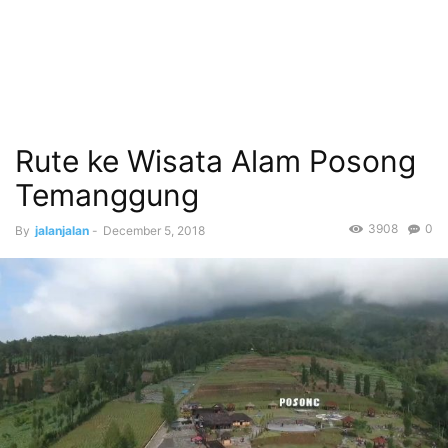
Rute ke Wisata Alam Posong
Temanggung
3908
0
By
jalanjalan
-
December 5, 2018