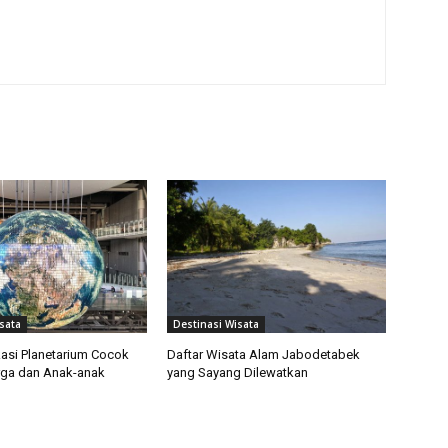
sata
Destinasi Wisata
asi Planetarium Cocok
Daftar Wisata Alam Jabodetabek
rga dan Anak-anak
yang Sayang Dilewatkan