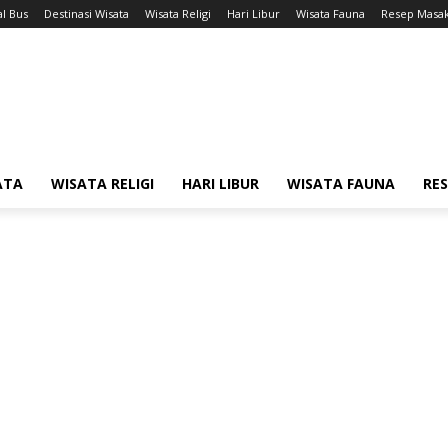
l Bus
Destinasi Wisata
Wisata Religi
Hari Libur
Wisata Fauna
Resep Masa
ATA
WISATA RELIGI
HARI LIBUR
WISATA FAUNA
RE