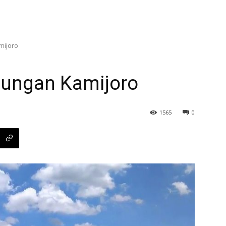
mijoro
dungan Kamijoro
1565
0