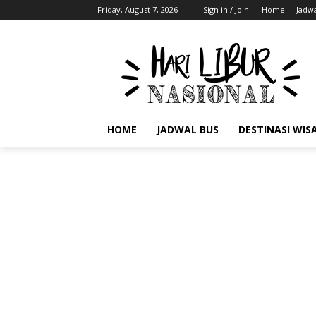
Friday, August 7, 2026
Sign in / Join
Home
Jadwa
HOME
JADWAL BUS
DESTINASI WIS