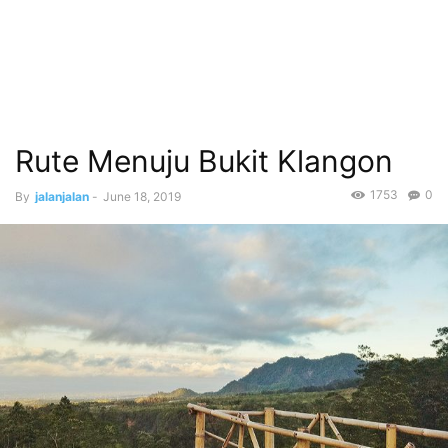
Rute Menuju Bukit Klangon
1753
0
By
jalanjalan
-
June 18, 2019