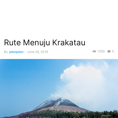
Rute Menuju Krakatau
1250
0
By
jalanjalan
-
June 25, 2019