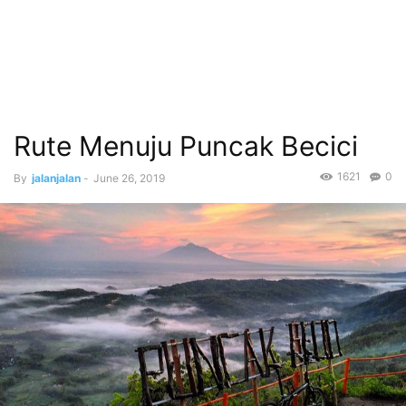
Rute Menuju Puncak Becici
1621
0
By
jalanjalan
-
June 26, 2019