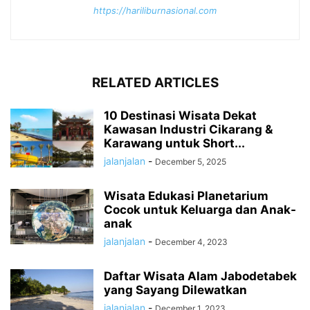
https://hariliburnasional.com
RELATED ARTICLES
10 Destinasi Wisata Dekat
Kawasan Industri Cikarang &
Karawang untuk Short...
jalanjalan
-
December 5, 2025
Wisata Edukasi Planetarium
Cocok untuk Keluarga dan Anak-
anak
jalanjalan
-
December 4, 2023
Daftar Wisata Alam Jabodetabek
yang Sayang Dilewatkan
jalanjalan
-
December 1, 2023