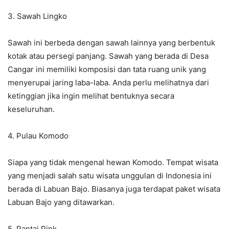
3. Sawah Lingko
Sawah ini berbeda dengan sawah lainnya yang berbentuk
kotak atau persegi panjang. Sawah yang berada di Desa
Cangar ini memiliki komposisi dan tata ruang unik yang
menyerupai jaring laba-laba. Anda perlu melihatnya dari
ketinggian jika ingin melihat bentuknya secara
keseluruhan.
4. Pulau Komodo
Siapa yang tidak mengenal hewan Komodo. Tempat wisata
yang menjadi salah satu wisata unggulan di Indonesia ini
berada di Labuan Bajo. Biasanya juga terdapat paket wisata
Labuan Bajo yang ditawarkan.
5. Pantai Pink