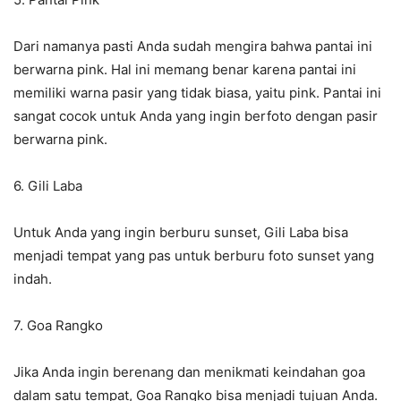
Dari namanya pasti Anda sudah mengira bahwa pantai ini
berwarna pink. Hal ini memang benar karena pantai ini
memiliki warna pasir yang tidak biasa, yaitu pink. Pantai ini
sangat cocok untuk Anda yang ingin berfoto dengan pasir
berwarna pink.
6. Gili Laba
Untuk Anda yang ingin berburu sunset, Gili Laba bisa
menjadi tempat yang pas untuk berburu foto sunset yang
indah.
7. Goa Rangko
Jika Anda ingin berenang dan menikmati keindahan goa
dalam satu tempat, Goa Rangko bisa menjadi tujuan Anda.