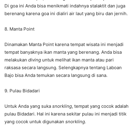
Di goa ini Anda bisa menikmati indahnya stalaktit dan juga
berenang karena goa ini dialiri air laut yang biru dan jernih.
8. Manta Point
Dinamakan Manta Point karena tempat wisata ini menjadi
tempat banyaknya ikan manta yang berenang. Anda bisa
melakukan
diving
untuk melihat ikan manta atau pari
raksasa secara langsung. Selengkapnya tentang Laboan
Bajo bisa Anda temukan secara langsung di sana.
9. Pulau Bidadari
Untuk Anda yang suka
snorkling
, tempat yang cocok adalah
pulau Bidadari. Hal ini karena sekitar pulau ini menjadi titik
yang cocok untuk digunakan
snorkling
.