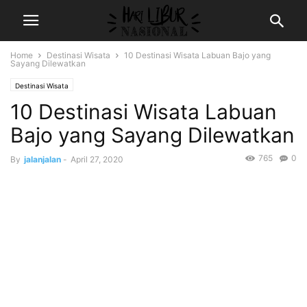
Home
Destinasi Wisata
10 Destinasi Wisata Labuan Bajo yang
Sayang Dilewatkan
Destinasi Wisata
10 Destinasi Wisata Labuan
Bajo yang Sayang Dilewatkan
765
0
By
jalanjalan
-
April 27, 2020