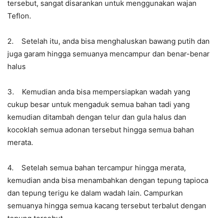
tersebut, sangat disarankan untuk menggunakan wajan
Teflon.
2. Setelah itu, anda bisa menghaluskan bawang putih dan
juga garam hingga semuanya mencampur dan benar-benar
halus
3. Kemudian anda bisa mempersiapkan wadah yang
cukup besar untuk mengaduk semua bahan tadi yang
kemudian ditambah dengan telur dan gula halus dan
kocoklah semua adonan tersebut hingga semua bahan
merata.
4. Setelah semua bahan tercampur hingga merata,
kemudian anda bisa menambahkan dengan tepung tapioca
dan tepung terigu ke dalam wadah lain. Campurkan
semuanya hingga semua kacang tersebut terbalut dengan