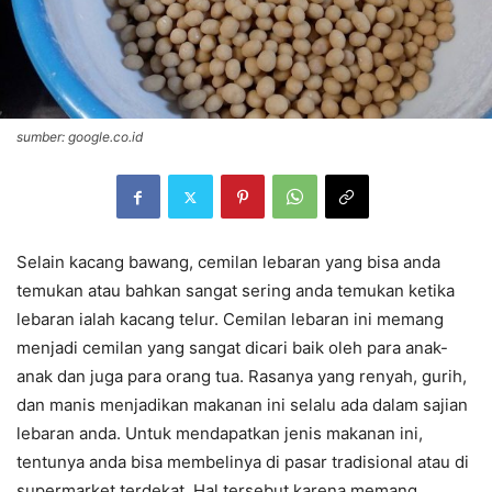
sumber: google.co.id
Selain kacang bawang, cemilan lebaran yang bisa anda
temukan atau bahkan sangat sering anda temukan ketika
lebaran ialah kacang telur. Cemilan lebaran ini memang
menjadi cemilan yang sangat dicari baik oleh para anak-
anak dan juga para orang tua. Rasanya yang renyah, gurih,
dan manis menjadikan makanan ini selalu ada dalam sajian
lebaran anda. Untuk mendapatkan jenis makanan ini,
tentunya anda bisa membelinya di pasar tradisional atau di
supermarket terdekat. Hal tersebut karena memang