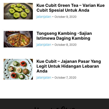
Kue Cubit Green Tea – Varian Kue
Cubit Spesial Untuk Anda
jalanjalan
-
October 9, 2020
Tongseng Kambing -Sajian
Istimewa Daging Kambing
jalanjalan
-
October 8, 2020
Kue Cubit – Jajanan Pasar Yang
Legit Untuk Hidangan Lebaran
Anda
jalanjalan
-
October 7, 2020