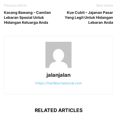
Previous article
Next article
Kacang Bawang – Camilan
Kue Cubit – Jajanan Pasar
Lebaran Spesial Untuk
Yang Legit Untuk Hidangan
Hidangan Keluarga Anda
Lebaran Anda
jalanjalan
https://hariliburnasional.com
RELATED ARTICLES