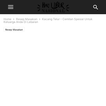
Home
Resep Masakan
Kacang Telur – Cemilan Spesial Untuk
Keluarga Anda Di Lebaran
Resep Masakan