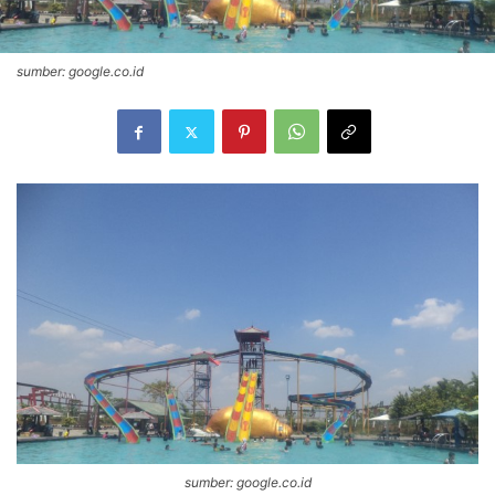
sumber: google.co.id
sumber: google.co.id