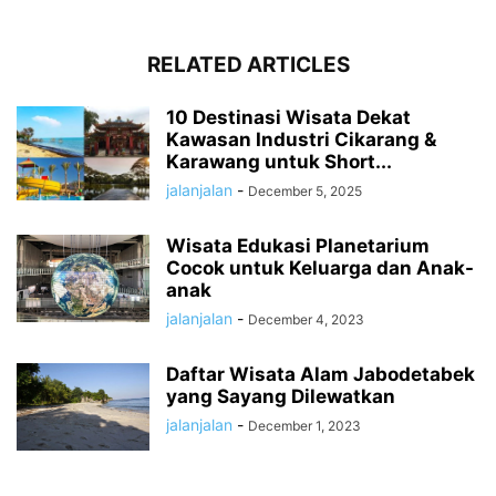
RELATED ARTICLES
10 Destinasi Wisata Dekat
Kawasan Industri Cikarang &
Karawang untuk Short...
jalanjalan
-
December 5, 2025
Wisata Edukasi Planetarium
Cocok untuk Keluarga dan Anak-
anak
jalanjalan
-
December 4, 2023
Daftar Wisata Alam Jabodetabek
yang Sayang Dilewatkan
jalanjalan
-
December 1, 2023