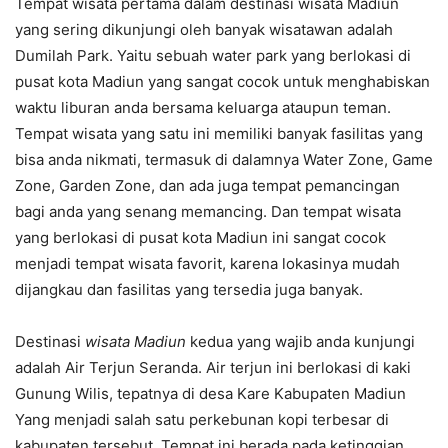
Tempat wisata pertama dalam destinasi wisata Madiun
yang sering dikunjungi oleh banyak wisatawan adalah
Dumilah Park. Yaitu sebuah water park yang berlokasi di
pusat kota Madiun yang sangat cocok untuk menghabiskan
waktu liburan anda bersama keluarga ataupun teman.
Tempat wisata yang satu ini memiliki banyak fasilitas yang
bisa anda nikmati, termasuk di dalamnya Water Zone, Game
Zone, Garden Zone, dan ada juga tempat pemancingan
bagi anda yang senang memancing. Dan tempat wisata
yang berlokasi di pusat kota Madiun ini sangat cocok
menjadi tempat wisata favorit, karena lokasinya mudah
dijangkau dan fasilitas yang tersedia juga banyak.
Destinasi
wisata Madiun
kedua yang wajib anda kunjungi
adalah Air Terjun Seranda. Air terjun ini berlokasi di kaki
Gunung Wilis, tepatnya di desa Kare Kabupaten Madiun
Yang menjadi salah satu perkebunan kopi terbesar di
kabupaten tersebut. Tempat ini berada pada ketinggian