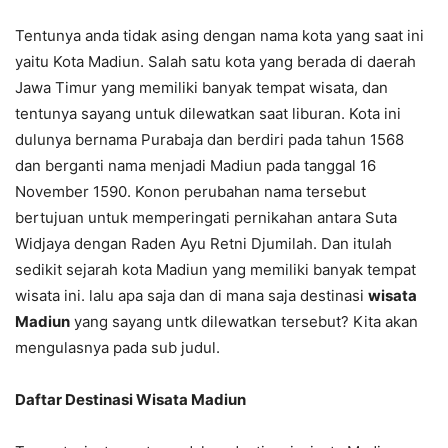
Tentunya anda tidak asing dengan nama kota yang saat ini
yaitu Kota Madiun. Salah satu kota yang berada di daerah
Jawa Timur yang memiliki banyak tempat wisata, dan
tentunya sayang untuk dilewatkan saat liburan. Kota ini
dulunya bernama Purabaja dan berdiri pada tahun 1568
dan berganti nama menjadi Madiun pada tanggal 16
November 1590. Konon perubahan nama tersebut
bertujuan untuk memperingati pernikahan antara Suta
Widjaya dengan Raden Ayu Retni Djumilah. Dan itulah
sedikit sejarah kota Madiun yang memiliki banyak tempat
wisata ini. lalu apa saja dan di mana saja destinasi
wisata
Madiun
yang sayang untk dilewatkan tersebut? Kita akan
mengulasnya pada sub judul.
Daftar Destinasi Wisata Madiun