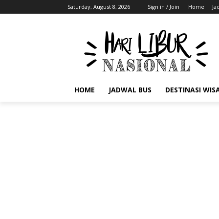
Saturday, August 8, 2026
Sign in / Join
Home
Ja
HOME
JADWAL BUS
DESTINASI WIS