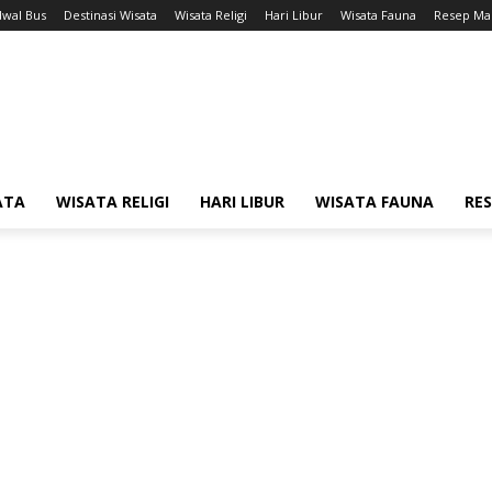
dwal Bus
Destinasi Wisata
Wisata Religi
Hari Libur
Wisata Fauna
Resep Ma
ATA
WISATA RELIGI
HARI LIBUR
WISATA FAUNA
RE