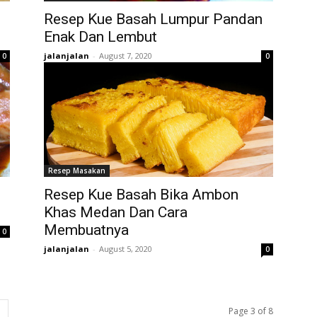
Resep Kue Basah Lumpur Pandan
Enak Dan Lembut
jalanjalan
-
August 7, 2020
0
0
Resep Masakan
Resep Kue Basah Bika Ambon
Khas Medan Dan Cara
Membuatnya
0
jalanjalan
-
August 5, 2020
0
Page 3 of 8