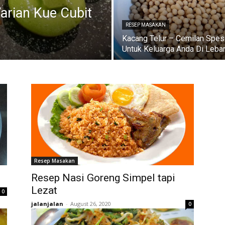
arian Kue Cubit
RESEP MASAKAN
Kacang Telur – Cemilan Spes
Untuk Keluarga Anda Di Leba
Resep Masakan
Resep Nasi Goreng Simpel tapi
Lezat
0
jalanjalan
-
August 26, 2020
0