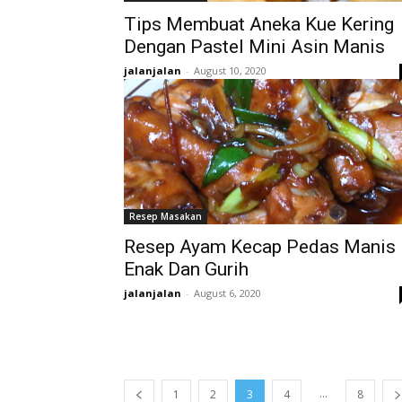
Tips Membuat Aneka Kue Kering
Dengan Pastel Mini Asin Manis
jalanjalan
-
August 10, 2020
Resep Masakan
Resep Ayam Kecap Pedas Manis
Enak Dan Gurih
jalanjalan
-
August 6, 2020
...
1
2
3
4
8