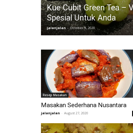
Kue Cubit Green Tea – V
Spesial Untuk Anda
jalanjalan
-
October 9, 2020
Resep Masakan
Masakan Sederhana Nusantara
jalanjalan
-
August 27, 2020