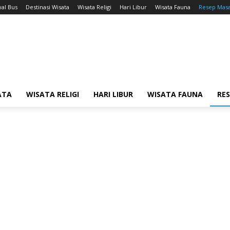
wal Bus
Destinasi Wisata
Wisata Religi
Hari Libur
Wisata Fauna
Resep Mas
ATA
WISATA RELIGI
HARI LIBUR
WISATA FAUNA
RE