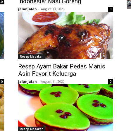
Indonesia: Nasi Goreng
0
jalanjalan
-
August 13, 2020
0
Resep Masakan
Resep Ayam Bakar Pedas Manis
Asin Favorit Keluarga
jalanjalan
-
August 11, 2020
0
0
Resep Masakan