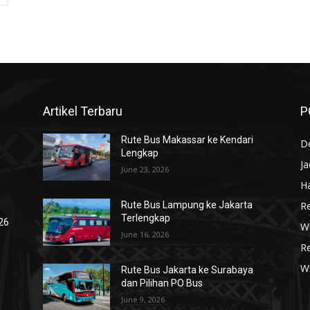
Artikel Terbaru
P
Rute Bus Makassar ke Kendari
De
Lengkap
J
June 23, 2026
Ha
R
Rute Bus Lampung ke Jakarta
Terlengkap
026
Wi
June 16, 2026
R
W
Rute Bus Jakarta ke Surabaya
dan Pilihan PO Bus
June 9, 2026