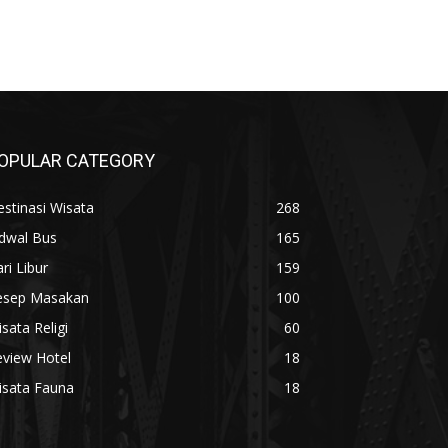
OPULAR CATEGORY
stinasi Wisata
268
adwal Bus
165
ri Libur
159
esep Masakan
100
sata Religi
60
eview Hotel
18
isata Fauna
18